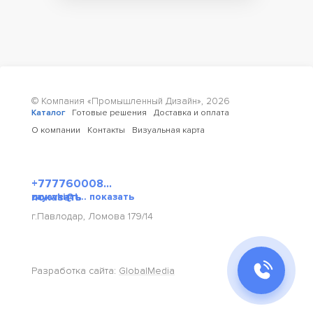
© Компания «Промышленный Дизайн»,
2026
Каталог
Готовые решения
Доставка и оплата
О компании
Контакты
Визуальная карта
+777760008...
показать
zayavki@t... показать
г.Павлодар, Ломова 179/14
Разработка сайта:
GlobalMedia