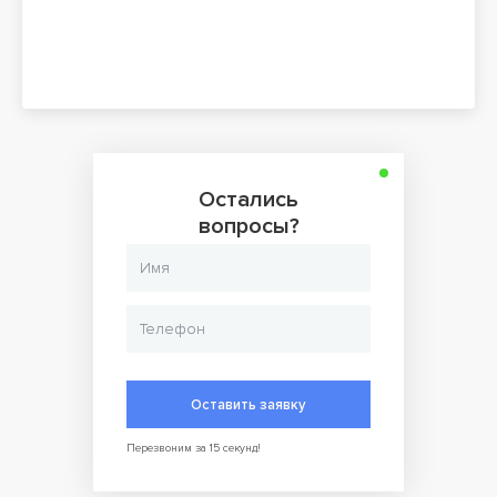
максимальную термоизоляцию и простоту соединения
Распашной тип двери
Возможность перенавешивания двери
Встроенный замок, запирающийся снаружи
Устройство аварийного открытия изнутри
Возможность эксплуатации на улице (желательно под
навесом)
Легкость и быстрота монтажа
Опции (заказываются отдельно):
Расширительные пояса, позволяющие увеличивать
размеры уже эксплуатируемых камер
Остались
вопросы?
Внимание! На фото аналогичная модель другого размера.
Оставить заявку
Перезвоним за 15 секунд!