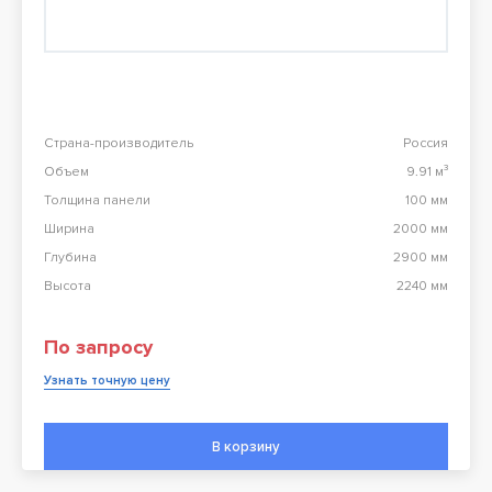
Перезвоните мне
98 900 тг
Конвекционная печь Abat КЭП-4П
98 900 тг
Страна-производитель
Россия
Объем
9.91 м³
Все результаты
Толщина панели
100 мм
Ширина
2000 мм
Глубина
2900 мм
Высота
2240 мм
По запросу
Узнать точную цену
В корзину