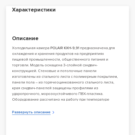
Характеристики
Описание
Холодильная камера
POLAIR КХН-9,91
предназначена для
охлаждения и хранения продуктов на предприятиях
пищевой промышленности, общественного питания и
торговли. Модель оснащена 3-слойной сэндвич-
конструкцией. Стеновые и потолочные панели
изготовлены из стального листа с полимерным покрытием,
панели пола – из горячеоцинкованного стального листа,
края сэндвич-панелей защищены профилями из
ударопрочного, морозоустойчивого ПВХ-пластика.
Оборудование рассчитано на работу при температуре
окружающей среды от -30 до 40 °С.
Холодильный агрегат не входит в комплект поставки и
Развернуть описание
приобретается отдельно. С помощью
этой программы
можно подобрать моноблок или сплит-систему к камере.
Особенности:
Соединение панелей "шип-паз" гарантирует герметичность,