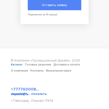
Оставить заявку
Перезвоним за 15 секунд!
© Компания «Промышленный Дизайн»,
2026
Каталог
Готовые решения
Доставка и оплата
О компании
Контакты
Визуальная карта
+777760008...
показать
zayavki@t... показать
г.Павлодар, Ломова 179/14