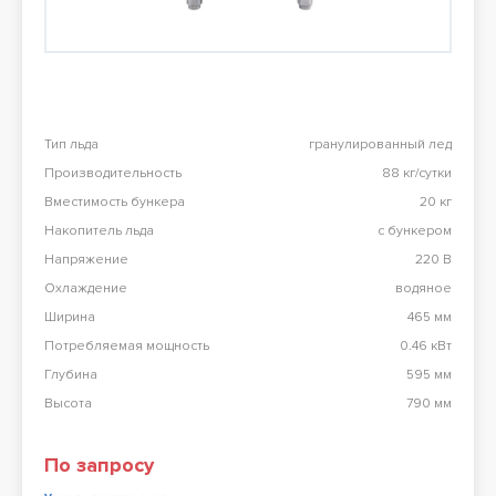
Перезвоните мне
98 900 тг
Конвекционная печь Abat КЭП-4П
98 900 тг
Тип льда
гранулированный лед
Производительность
88 кг/сутки
Все результаты
Вместимость бункера
20 кг
Накопитель льда
с бункером
Напряжение
220 В
Охлаждение
водяное
Ширина
465 мм
Потребляемая мощность
0.46 кВт
Глубина
595 мм
Высота
790 мм
По запросу