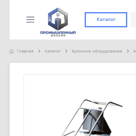
Каталог
Каталог
КАТЕГОРИИ
Главная
Каталог
Кухонное оборудование
М
Конвекционные печи
89 позиций
Готовые решения
Не конвекционные печи
89 позиций
Доставка и оплата
ТОВАРЫ
О компании
Конвекционная печь Abat КЭП-4П
98 900 тг
Контакты
Конвекционная печь Abat КЭП-4П
Статьи
98 900 тг