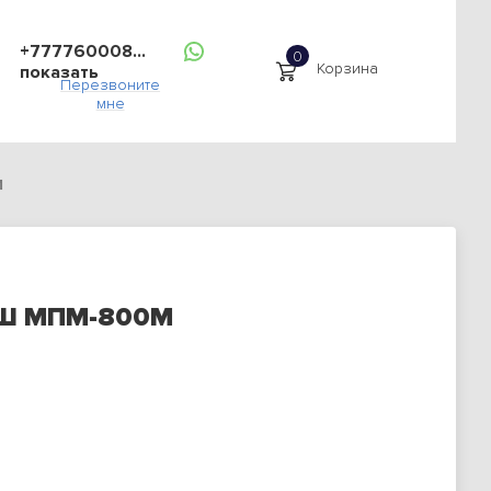
+777760008...
Корзина
показать
Перезвоните
мне
М
АШ МПМ-800М