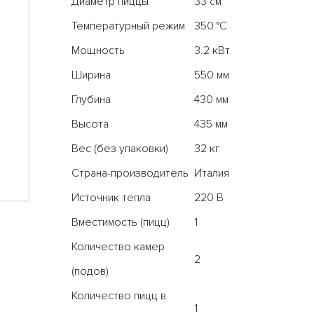
Диаметр пиццы
33 см
Температурный режим
350 °С
Мощность
3.2 кВт
Ширина
550 мм
Глубина
430 мм
Высота
435 мм
Вес (без упаковки)
32 кг
Все результаты
Страна-производитель
Италия
Источник тепла
220 В
Вместимость (пицц)
1
Количество камер
2
(подов)
Количество пицц в
1