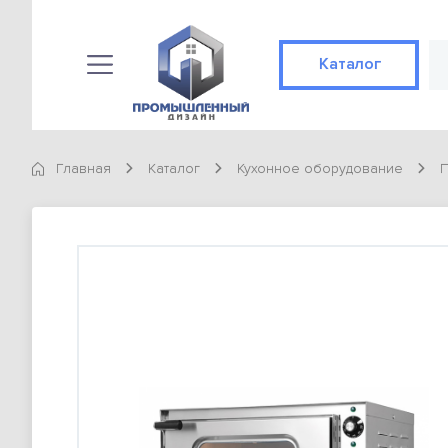
Каталог
Каталог
КАТЕГОРИИ
Главная
Каталог
Кухонное оборудование
П
Конвекционные печи
89 позиций
Готовые решения
Не конвекционные печи
89 позиций
Доставка и оплата
ТОВАРЫ
О компании
Конвекционная печь Abat КЭП-4П
98 900 тг
Контакты
Конвекционная печь Abat КЭП-4П
Статьи
98 900 тг