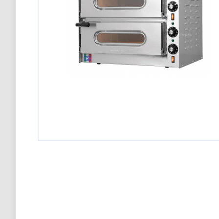
Конвекционная печь Abat КЭП-4П
98 900 тг
Конвекционная печь Abat КЭП-4П
98 900 тг