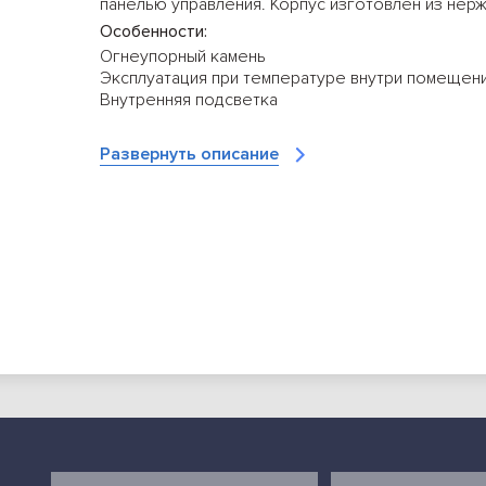
панелью управления. Корпус изготовлен из нер
Особенности:
Огнеупорный камень
Эксплуатация при температуре внутри помещения
Внутренняя подсветка
Класс защиты: IPX1
Дополнительные характеристики:
Развернуть описание
Условия расположения: высота от 900 до 1000 м
циркуляции воздуха не менее 800 мм
Габариты в упаковке: 600х500х460 мм