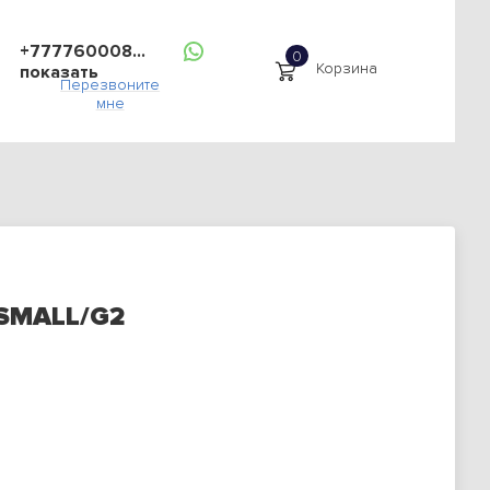
+777760008...
Корзина
показать
Перезвоните
мне
 SMALL/G2