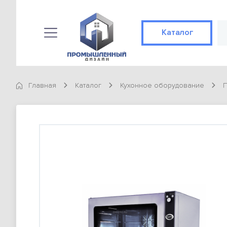
Каталог
Каталог
КАТЕГОРИИ
Главная
Каталог
Кухонное оборудование
Конвекционные печи
89 позиций
Готовые решения
Не конвекционные печи
89 позиций
Доставка и оплата
ТОВАРЫ
О компании
Конвекционная печь Abat КЭП-4П
98 900 тг
Контакты
Конвекционная печь Abat КЭП-4П
Статьи
98 900 тг