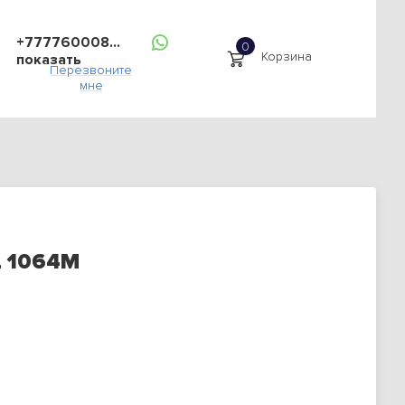
+777760008...
Корзина
показать
Перезвоните
мне
L 1064M