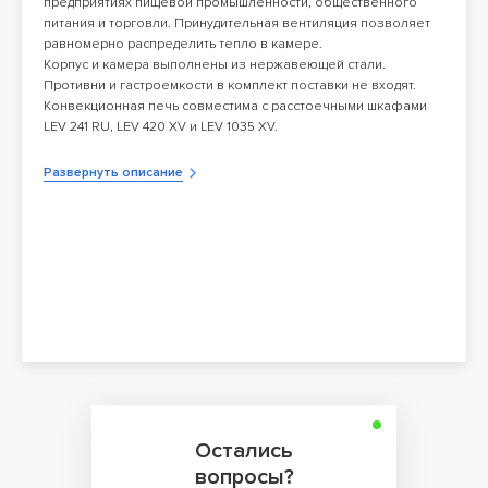
предприятиях пищевой промышленности, общественного
питания и торговли. Принудительная вентиляция позволяет
равномерно распределить тепло в камере.
Корпус и камера выполнены из нержавеющей стали.
Противни и гастроемкости в комплект поставки не входят.
Конвекционная печь совместима с расстоечными шкафами
LEV 241 RU
,
LEV 420 XV
и
LEV 1035 XV
.
Режимы приготовления:
Конвекция
Развернуть описание
Конвекция Пароувлажнение
Особенности:
Пароувлажнение с помощью прямого впрыска, ручной
режим
Количество вентиляторов: 2
Вентиляторы вращаются в противоположных
направлениях с синхронной сменой направления вращения
Таймер 0-60 мин.
Охлаждаемая дверца с двойным остеклением полностью
открывается для удобства мытья
Особенности открытия дверцы: горизонтальное
Подключение к водопроводной сети с резьбовым
соединением 3/4 на задней стенке
Регулируемые ножки
Дополнительные характеристики:
Остались
Глубина противней и гастроемкостей: минимум 20 мм
Опции (заказываются отдельно):
вопросы?