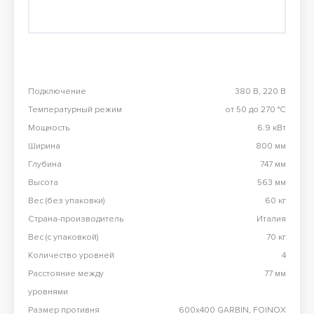
Перезвоните мне
98 900 тг
Конвекционная печь Abat КЭП-4П
98 900 тг
Подключение
380 В, 220 В
Температурный режим
от 50 до 270 °С
Все результаты
Мощность
6.9 кВт
Ширина
800 мм
Глубина
747 мм
Высота
563 мм
Вес (без упаковки)
60 кг
Страна-производитель
Италия
Вес (с упаковкой)
70 кг
Количество уровней
4
Расстояние между
77 мм
уровнями
Размер противня
600х400 GARBIN, FOINOX