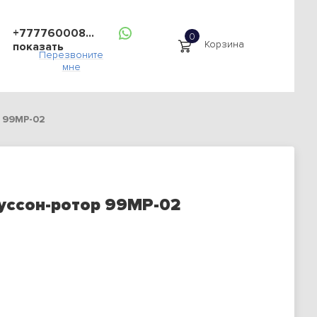
+777760008...
Корзина
показать
Перезвоните
мне
 99МР-02
уссон-ротор 99МР-02