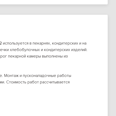
2
используется в пекарнях, кондитерских и на
ечки хлебобулочных и кондитерских изделий.
порог пекарной камеры выполнены из
е. Монтаж и пусконаладочные работы
ми. Стоимость работ рассчитывается
емой автоматического управления с более чем
ения
ещенная непосредственно в потоке горячего