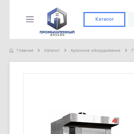
Каталог
Каталог
КАТЕГОРИИ
Главная
Каталог
Кухонное оборудование
П
Конвекционные печи
89 позиций
Готовые решения
Не конвекционные печи
89 позиций
Доставка и оплата
ТОВАРЫ
О компании
Конвекционная печь Abat КЭП-4П
98 900 тг
Контакты
Конвекционная печь Abat КЭП-4П
Статьи
98 900 тг