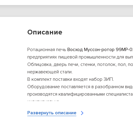
Описание
Ротационная печь
Восход Муссон-ротор 99МР-0
предприятиях пищевой промышленности для вып
Облицовка, дверь печи, стенки, потолок, пол, 
нержавеющей стали.
В комплект поставки входят набор ЗИП.
Оборудование поставляется в разобранном вид
производятся квалифицированными специалиста
индивидуально.
Особенности:
Развернуть описание
Цветная сенсорная панель Touch-Screen с сист
100 программ для реализаций режима приготовл
Система пароувлажнения лоткового типа, разм