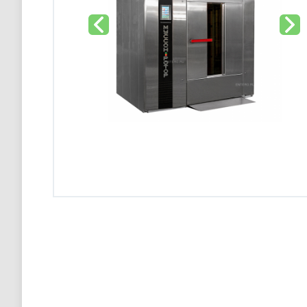
Конвекционная печь Abat КЭП-4П
98 900 тг
Конвекционная печь Abat КЭП-4П
98 900 тг