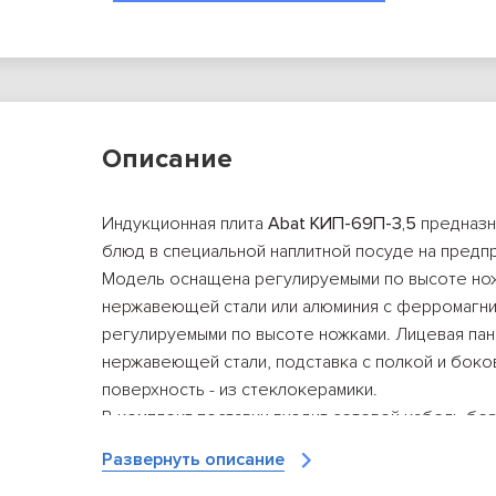
Описание
Индукционная плита
Abat КИП-69П-3,5
предназна
блюд в специальной наплитной посуде на предп
Модель оснащена регулируемыми по высоте нож
нержавеющей стали или алюминия с ферромагни
регулируемыми по высоте ножками. Лицевая па
нержавеющей стали, подставка с полкой и боков
поверхность - из стеклокерамики.
В комплект поставки входит сетевой кабель без 
заземляющим контактом.
Развернуть описание
Особенности: