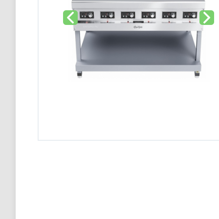
Конвекционная печь Abat КЭП-4П
98 900 тг
Конвекционная печь Abat КЭП-4П
98 900 тг