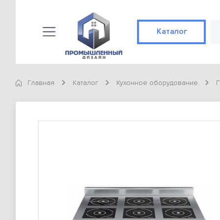
Каталог
Каталог
КАТЕГОРИИ
Главная
Каталог
Кухонное оборудование
П
Конвекционные печи
89 позиций
Готовые решения
Не конвекционные печи
89 позиций
Доставка и оплата
ТОВАРЫ
О компании
Конвекционная печь Abat КЭП-4П
98 900 тг
Контакты
Конвекционная печь Abat КЭП-4П
Статьи
98 900 тг