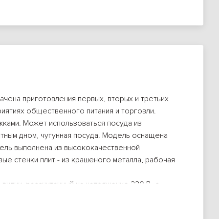
чена приготовления первых, вторых и третьих
риятиях общественного питания и торговли.
ками. Может использоваться посуда из
тным дном, чугунная посуда. Модель оснащена
нель выполнена из высококачественной
ые стенки плит - из крашеного металла, рабочая
вилки, рассчитанный на напряжение 230 В, с