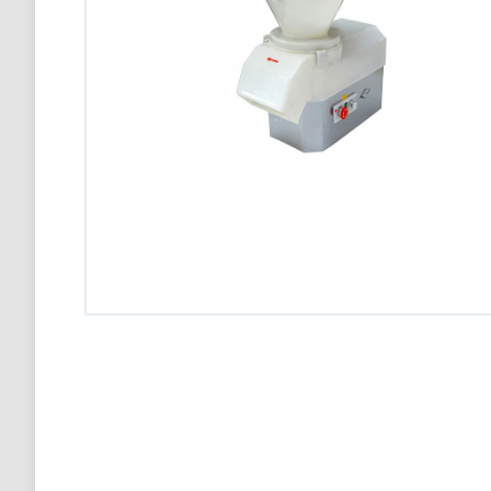
Конвекционная печь Abat КЭП-4П
98 900 тг
Конвекционная печь Abat КЭП-4П
98 900 тг