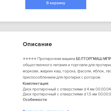
В корзину
Описание
⭐⭐⭐⭐⭐ Протирочная машина
БЕЛТОРГМАШ МПР
общественного питания и торговли для протирк
моркови, жидких каш, гороха, фасоли, яблок, тв
приспособлением для протирки с ротором.
Комплектация:
Диск протирочный с отверстиями d 4 мм 00.00.04
Диск протирочный с отверстиями d 1,5 мм 00.00.
Особенности:
2 вида протирки
Эксплуатация при температуре окружающей сред