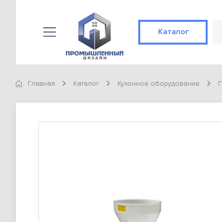
Каталог
Каталог
КАТЕГОРИИ
Главная
Каталог
Кухонное оборудование
Конвекционные печи
89 позиций
Готовые решения
Не конвекционные печи
89 позиций
Доставка и оплата
ТОВАРЫ
О компании
Конвекционная печь Abat КЭП-4П
98 900 тг
Контакты
Конвекционная печь Abat КЭП-4П
Статьи
98 900 тг