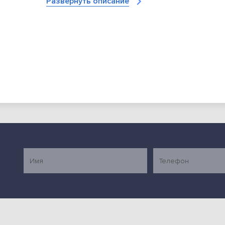
Развернуть описание
Производится в соответствии с требованиями с
Дополнительные характеристики:
Мощность установленного двигателя: 0,75 кВт
Габариты в упаковке: 714х563х778 мм
3
Объём упаковки: 0,31 м
Опции (заказываются отдельно):
Диск протирочный d 1,5 мм 00.00.05