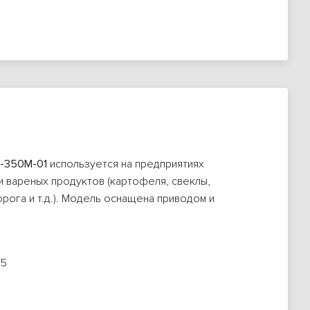
-350М-01
используется на предприятиях
и вареных продуктов (картофеля, свеклы,
орога и т.д.). Модель оснащена приводом и
05
ы от 1 до 40 °С