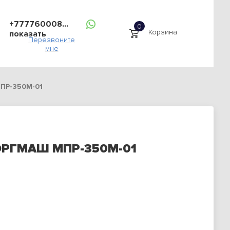
+777760008...
Корзина
показать
Перезвоните
мне
ПР-350М-01
ОРГМАШ МПР-350М-01