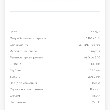
Перезвоните мне
98 900 тг
Конвекционная печь Abat КЭП-4П
98 900 тг
Цвет
белый
Потребляемая мощность
0.167 кВт/ч
Все результаты
Охлаждение
динамическое
Исполнение двери
глухая
Температурный режим
от 0 до 5 °C
Ширина
1485 мм
Глубина
690 мм
Высота
2050 мм
Вес (без упаковки)
160 кг
Страна-производитель
Россия
Объем
1150 л
Напряжение
220 В