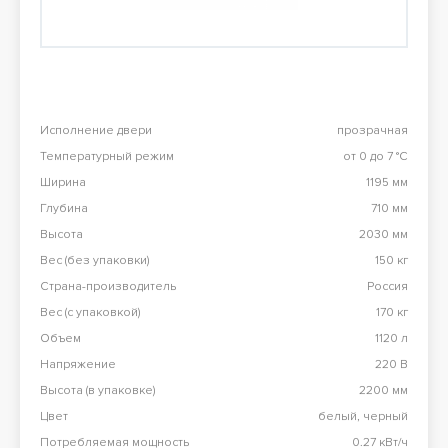
Перезвоните мне
98 900 тг
Конвекционная печь Abat КЭП-4П
98 900 тг
Исполнение двери
прозрачная
Температурный режим
от 0 до 7 °C
Все результаты
Ширина
1195 мм
Глубина
710 мм
Высота
2030 мм
Вес (без упаковки)
150 кг
Страна-производитель
Россия
Вес (с упаковкой)
170 кг
Объем
1120 л
Напряжение
220 В
Высота (в упаковке)
2200 мм
Цвет
белый, черный
Потребляемая мощность
0.27 кВт/ч