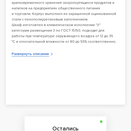
кратковременного хранения скоропортящихся продуктов и
напитков на предприятиях общественного питания
и торговли. Корпус выполнен из окрашенной оцинкованной
стали с пенополиуретановым заполнением.
Шкаф изготовлен в климатическом исполнении "У"
категории размещения 3 по ГОСТ 15150, подходит для
работы при температуре окружающего воздуха от 12 до 35
°С и относительной влажности от 80 до 55% соответственно.
Если влажность окружающего воздуха превысит 80%, то на
наружной поверхности прибора может образоваться
Развернуть описание
конденсат, что не является дефектом.
Особенности:
Компрессор: Danfoss
Контроллер: Carel, Evco, Danfoss
Способ оттаивания: естественными теплопритоками
Заправочный клапан Шредера
Автоматическое выпаривание талой воды
Герметичность внутреннего объема обеспечивается за
счет эластичного дверного уплотнителя из ПВХ и магнитной
вставки внутри уплотнителя
Принудительная вентиляция поддерживает ровный
температурный режим, обеспечивает равномерное и
быстрое охлаждение
Цельнозаливной короб, увеличивающий жесткость
конструкции и герметичность внутреннего пространства
Остались
Нижнее расположение агрегата