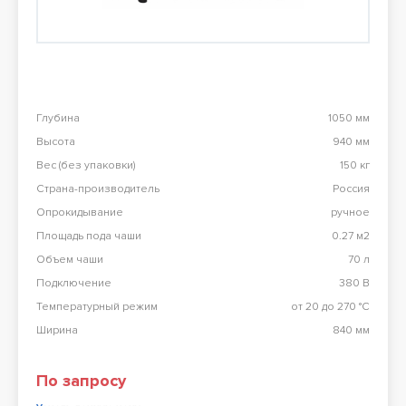
Перезвоните мне
98 900 тг
Конвекционная печь Abat КЭП-4П
98 900 тг
Глубина
1050 мм
Высота
940 мм
Все результаты
Вес (без упаковки)
150 кг
Страна-производитель
Россия
Опрокидывание
ручное
Площадь пода чаши
0.27 м2
Объем чаши
70 л
Подключение
380 В
Температурный режим
от 20 до 270 °С
Ширина
840 мм
По запросу