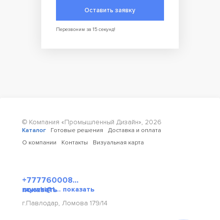
Оставить заявку
Перезвоним за 15 секунд!
© Компания «Промышленный Дизайн»,
2026
Каталог
Готовые решения
Доставка и оплата
О компании
Контакты
Визуальная карта
+777760008...
показать
zayavki@t... показать
г.Павлодар, Ломова 179/14