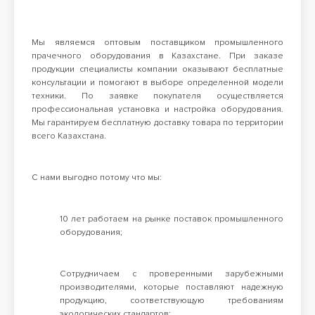
Перезвоните мне
98 900 тг
Мы являемся оптовым поставщиком промышленного
Конвекционная печь Abat КЭП-4П
прачечного оборудования в Казахстане. При заказе
98 900 тг
продукции специалисты компании оказывают бесплатные
консультации и помогают в выборе определенной модели
техники. По заявке покупателя осуществляется
профессиональная установка и настройка оборудования.
Все результаты
Мы гарантируем бесплатную доставку товара по территории
всего Казахстана.
С нами выгодно потому что мы:
10 лет работаем на рынке поставок промышленного
оборудования;
Сотрудничаем с проверенными зарубежными
производителями, которые поставляют надежную
продукцию, соответствующую требованиям
экологических стандартов;