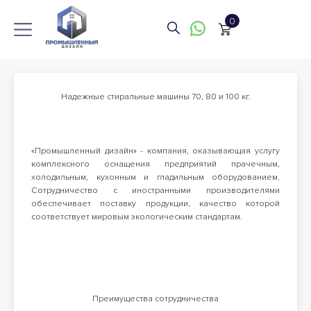
КАТЕГОРИИ
Каталог
Надежные стиральные машины 70, 80 и 100 кг.
Конвекционные печи
89 позиций
Готовые решения
Не конвекционные печи
89 позиций
Доставка и оплата
«Промышленный дизайн» - компания, оказывающая услугу
ТОВАРЫ
комплексного оснащения предприятий прачечным,
холодильным, кухонным и гладильным оборудованием.
О компании
Сотрудничество с иностранными производителями
Конвекционная печь Abat КЭП-4П
обеспечивает поставку продукции, качество которой
98 900 тг
Контакты
соответствует мировым экологическим стандартам.
Статьи
Конвекционная печь Abat КЭП-4П
98 900 тг
+777760008...
показать
Преимущества сотрудничества
Конвекционная печь Abat КЭП-4П