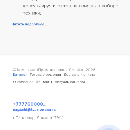
консультируя и оказывая помощь в выборе
Пром
техники;
маши
Читать подробнее...
© Компания «Промышленный Дизайн»,
2026
Каталог
Готовые решения
Доставка и оплата
О компании
Контакты
Визуальная карта
+777760008...
показать
zayavki@t... показать
г.Павлодар, Ломова 179/14