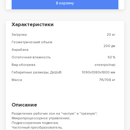
В корзину
Характеристики
Загрузка
20 кг
Геометрический объем
200 дм
барабана
Остаточная влажность
50 %
Вид обогрева
электро/пар
Габаритные размеры, ДхШхВ
1090х1080х1800 мм
Масса
715/708 кг
Описание
Разделение рабочих зон на "чистую" и "грязную";
Микропроцессорное управление;
Подрессоренная подвеска;
Частотный преобразователь;