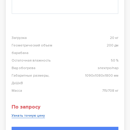
Перезвоните мне
98 900 тг
Конвекционная печь Abat КЭП-4П
98 900 тг
Загрузка
20 кг
Геометрический объем
200 дм
Все результаты
барабана
Остаточная влажность
50 %
Вид обогрева
электро/пар
Габаритные размеры,
1090х1080х1800 мм
ДхШхВ
Масса
715/708 кг
По запросу
Узнать точную цену