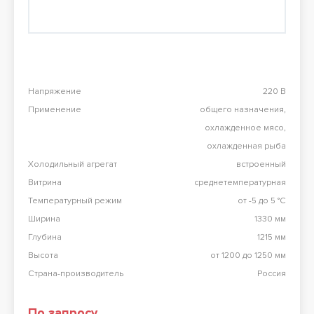
Перезвоните мне
98 900 тг
Конвекционная печь Abat КЭП-4П
98 900 тг
Напряжение
220 В
Применение
общего назначения,
Все результаты
охлажденное мясо,
охлажденная рыба
Холодильный агрегат
встроенный
Витрина
среднетемпературная
Температурный режим
от -5 до 5 °C
Ширина
1330 мм
Глубина
1215 мм
Высота
от 1200 до 1250 мм
Страна-производитель
Россия
По запросу