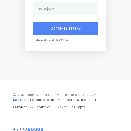
Максимальная относительная влажность окружающей
среды: 60%
Опции (заказываются отдельно):
Боковины из ламинированного МДФ со стеклом
Перегородка из стекла
Оставить заявку
Специальный стыковочный комплект для выстраивания
нескольких витрин в одну линию
Освещение переднего фронта
Перезвоним за 15 секунд!
Освещение основной зоны
* Длина модели указана с боковинами, которые в комплект
поставки не входят.
** При Tкип от 10 до 45 °С.
Внимание! На фото аналогичная модель другого размера с
ламинированными боковинами.
© Компания «Промышленный Дизайн»,
2026
Каталог
Готовые решения
Доставка и оплата
О компании
Контакты
Визуальная карта
+777760008...