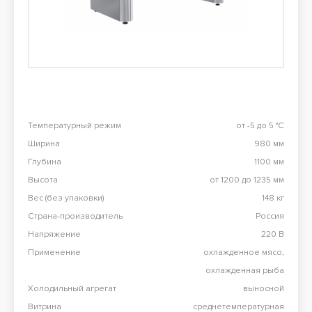
Перезвоните мне
98 900 тг
Конвекционная печь Abat КЭП-4П
98 900 тг
Все результаты
Температурный режим
от -5 до 5 °C
Ширина
980 мм
Глубина
1100 мм
Высота
от 1200 до 1235 мм
Вес (без упаковки)
148 кг
Страна-производитель
Россия
Напряжение
220 В
Применение
охлажденное мясо,
охлажденная рыба
Холодильный агрегат
выносной
Витрина
среднетемпературная