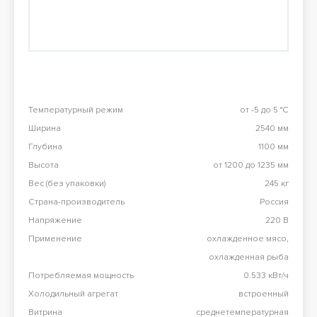
Перезвоните мне
98 900 тг
Конвекционная печь Abat КЭП-4П
98 900 тг
Температурный режим
от -5 до 5 °C
Все результаты
Ширина
2540 мм
Глубина
1100 мм
Высота
от 1200 до 1235 мм
Вес (без упаковки)
245 кг
Страна-производитель
Россия
Напряжение
220 В
Применение
охлажденное мясо,
охлажденная рыба
Потребляемая мощность
0.533 кВт/ч
Холодильный агрегат
встроенный
Витрина
среднетемпературная