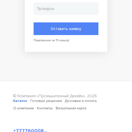
LED-освещение переднего фронта
LED-освещение промежуточной полки
Выбор освещения основной зоны: теплое белое,
нейтральное белое, розовое мясное
Деревянная полка для деликатесов
Полка для весов
Оставить заявку
Сетчатая корзина
Перезвоним за 15 секунд!
Внимание! На фото аналогичная модель другого размера и
с паттерном другого цвета.
© Компания «Промышленный Дизайн»,
2026
Каталог
Готовые решения
Доставка и оплата
О компании
Контакты
Визуальная карта
+777760008...