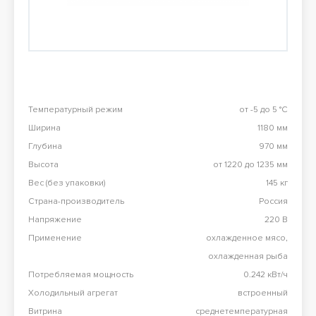
Перезвоните мне
98 900 тг
Конвекционная печь Abat КЭП-4П
98 900 тг
Температурный режим
от -5 до 5 °C
Все результаты
Ширина
1180 мм
Глубина
970 мм
Высота
от 1220 до 1235 мм
Вес (без упаковки)
145 кг
Страна-производитель
Россия
Напряжение
220 В
Применение
охлажденное мясо,
охлажденная рыба
Потребляемая мощность
0.242 кВт/ч
Холодильный агрегат
встроенный
Витрина
среднетемпературная