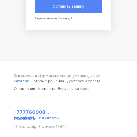
Оставить заявку
Перезвоним за 15 секунд!
© Компания «Промышленный Дизайн»,
2026
Каталог
Готовые решения
Доставка и оплата
О компании
Контакты
Визуальная карта
+777760008...
показать
zayavki@t... показать
г.Павлодар, Ломова 179/14