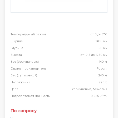
Перезвоните мне
98 900 тг
Конвекционная печь Abat КЭП-4П
98 900 тг
Температурный режим
от 0 до 7 °С
Ширина
1480 мм
Все результаты
Глубина
850 мм
Высота
от 1215 до 1250 мм
Вес (без упаковки)
140 кг
Страна-производитель
Россия
Вес (с упаковкой)
240 кг
Напряжение
220 В
Цвет
коричневый, бежевый
Потребляемая мощность
0.225 кВт/ч
По запросу