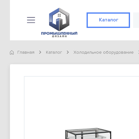
Каталог
Каталог
КАТЕГОРИИ
Главная
Каталог
Холодильное оборудование
Конвекционные печи
89 позиций
Готовые решения
Не конвекционные печи
89 позиций
Доставка и оплата
ТОВАРЫ
О компании
Конвекционная печь Abat КЭП-4П
98 900 тг
Контакты
Конвекционная печь Abat КЭП-4П
Статьи
98 900 тг