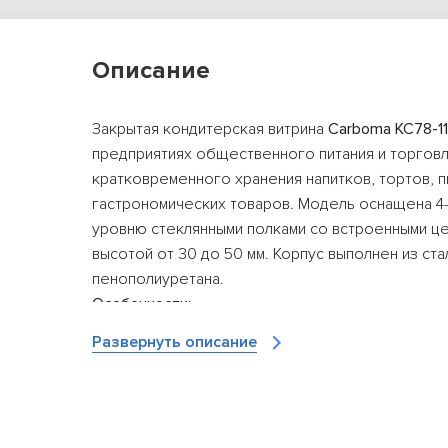
Описание
Закрытая кондитерская витрина
Carboma КС78-11
предприятиях общественного питания и торговл
кратковременного хранения напитков, тортов, п
гастрономических товаров. Модель оснащена 4-
уровню стеклянными полками со встроенными ц
высотой от 30 до 50 мм. Корпус выполнен из ста
пенополиуретана.
Особенности:
Динамическая система охлаждения
Развернуть описание
Компрессор европейского производства
Электронный блок управления Carel
Хладагент: R134a / R404a
Климатический класс: 3
LED-освещение каждой полки
LED-освещение базовой полки снизу