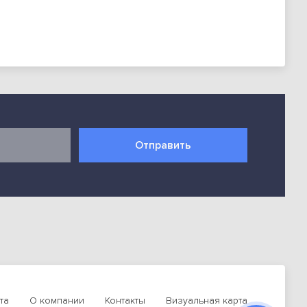
инительных планок во внешнем контуре
т бесконечности
мещении с естественной вентиляцией
мещений, дает возможность легко менять и
 и объемом экспозиции продуктов
до 25 °С
Отправить
60%
х
хность)
 размера.
та
О компании
Контакты
Визуальная карта